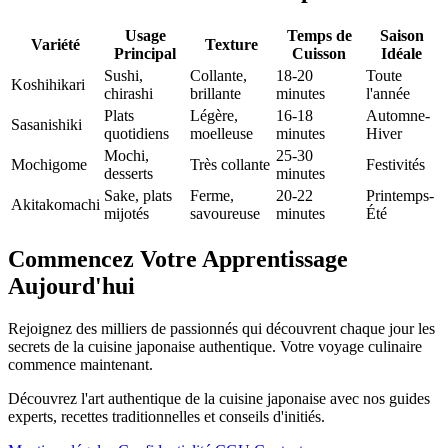
Usage
Temps de
Saison
Variété
Texture
Principal
Cuisson
Idéale
Sushi,
Collante,
18-20
Toute
Koshihikari
chirashi
brillante
minutes
l'année
Plats
Légère,
16-18
Automne-
Sasanishiki
quotidiens
moelleuse
minutes
Hiver
Mochi,
25-30
Mochigome
Très collante
Festivités
desserts
minutes
Sake, plats
Ferme,
20-22
Printemps-
Akitakomachi
mijotés
savoureuse
minutes
Été
Commencez Votre Apprentissage
Aujourd'hui
Rejoignez des milliers de passionnés qui découvrent chaque jour les
secrets de la cuisine japonaise authentique. Votre voyage culinaire
commence maintenant.
Découvrez l'art authentique de la cuisine japonaise avec nos guides
experts, recettes traditionnelles et conseils d'initiés.